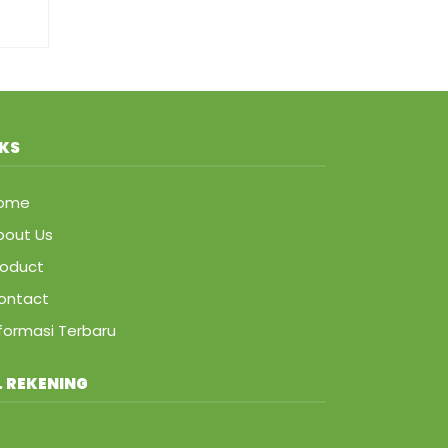
NKS
Home
bout Us
roduct
ontact
nformasi Terbaru
. REKENING