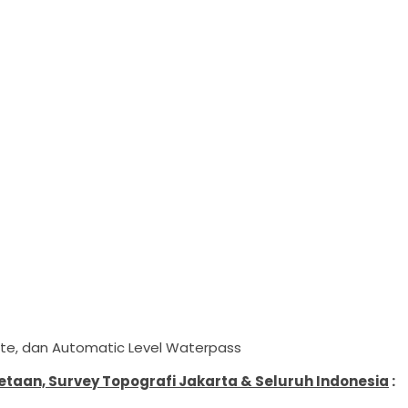
lite, dan Automatic Level Waterpass
aan, Survey Topografi Jakarta & Seluruh Indonesia
: