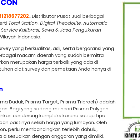
PCON
81218677202
,, Distributor Pusat Jual berbagai
erti
Total Station, Digital Theodolite, Automatic
, Service Kalibrasi, Sewa & Jasa Pengukuran
ilayah Indonesia.
vey yang berkualitas, asli, serta bergaransi yang
i berbagai macam daerah yang sudah bermitra
kan merupakan harga terbaik yang ada di
utuhan alat survey dan pemetaan Anda hanya di
n
sma Duduk, Prisma Target, Prisma Tribrach) adalah
ngan. Bagi yang sedang mencari Prisma Polygon
kan cenderung kompleks karena setiap tipe
 dan pastinya selisih harga yang lumayan. Oleh
gon, perlu membandingkan terlebih dahulu,
 disesuaikan dengan anggaran yang dimiliki.