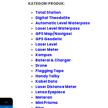
KATEGORI PRODUK:
Total Station
Digital Theodolite
Automatic Level Waterpass
Laser Level Waterpass
GPS Map/Navigasi
GPS Geodetic
Laser Level
Laser Meter
Kompas
Baterai & Charger
Drone
Flagging Tape
Handy Talky
Kabel Data
Laser Distance Meter
Lensa Eyepiece
Meteran
←
Mini Prisma
Nivo