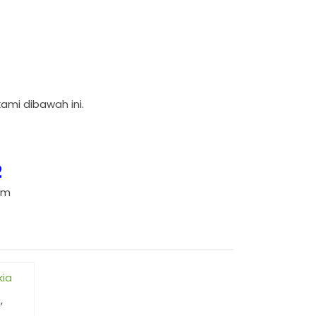
ami dibawah ini.
2
om
kia
,