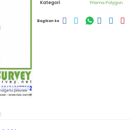
Kategori
Prisma Polygon
Bagikan ke
mage to preview
)