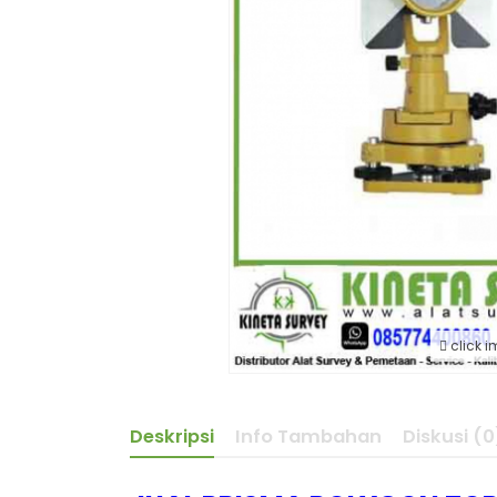
click i
Deskripsi
Info Tambahan
Diskusi (0