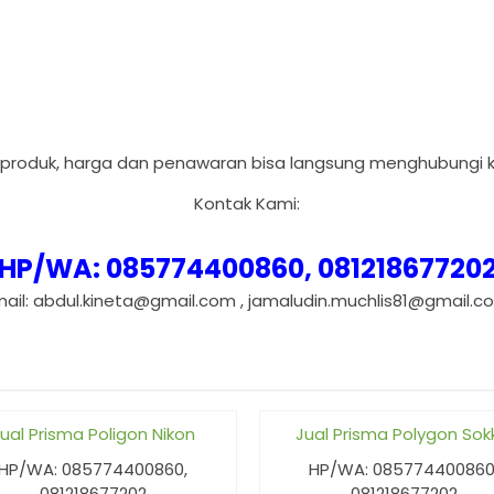
 produk, harga dan penawaran bisa langsung menghubungi k
Kontak Kami:
HP/WA: 085774400860, 08121867720
mail: abdul.kineta@gmail.com , jamaludin.muchlis81@gmail.c
ual Prisma Poligon Nikon
Jual Prisma Polygon Sok
HP/WA: 085774400860,
HP/WA: 085774400860
081218677202
081218677202