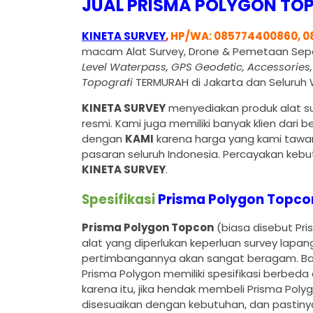
JUAL PRISMA POLYGON TO
KINETA SURVEY
,
HP/WA: 085774400860, 0
macam Alat Survey, Drone & Pemetaan Sep
Level Waterpass, GPS Geodetic, Accessories
Topografi
TERMURAH di Jakarta dan Seluruh W
KINETA SURVEY
menyediakan produk alat sur
resmi. Kami juga memiliki banyak klien dar
dengan
KAMI
karena harga yang kami tawar
pasaran seluruh Indonesia. Percayakan keb
KINETA SURVEY
.
Spesifikasi
Prisma Polygon Topco
Prisma Polygon Topcon
(biasa disebut Pri
alat yang diperlukan keperluan survey lapa
pertimbangannya akan sangat beragam. Bah
Prisma Polygon memiliki spesifikasi berbeda
karena itu, jika hendak membeli Prisma Poly
disesuaikan dengan kebutuhan, dan pastinya