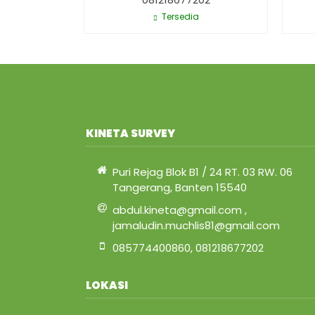
Tersedia
KINETA SURVEY
Puri Rejag Blok B1 / 24 RT. 03 RW. 06
Tangerang, Banten 15540
abdul.kineta@gmail.com ,
jamaludin.muchlis81@gmail.com
085774400860, 081218677202
LOKASI