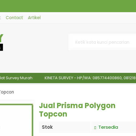
t
Contact
Artikel
l Analyzers
r
1001
urvey Murah
KINETA SURVEY - HP/WA: 085774400860, 081218677202 >
tech 12 (RTK -
 Topcon
Jual Prisma Polygon
Topcon
Stok
Tersedia