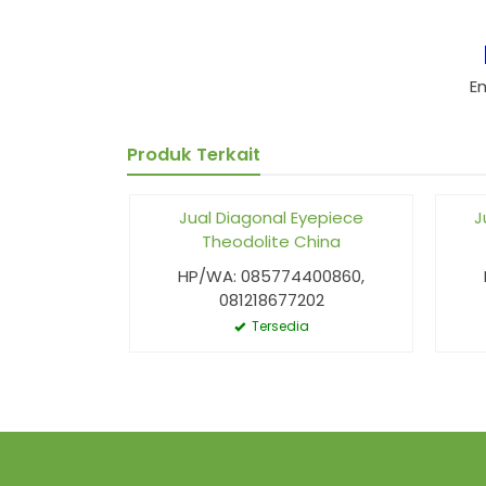
E
Produk Terkait
Jual Diagonal Eyepiece
J
Theodolite China
HP/WA: 085774400860,
081218677202
Tersedia