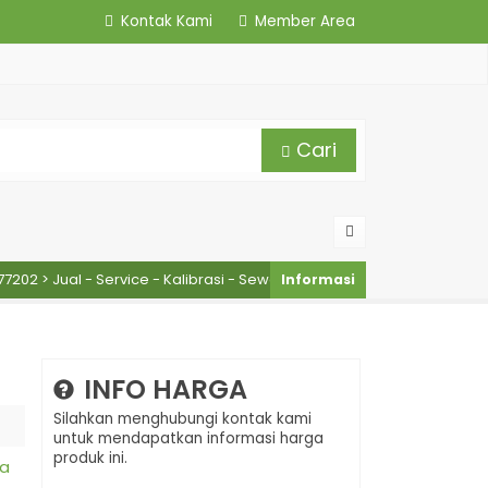
Kontak Kami
Member Area
Cari
ual - Service - Kalibrasi - Sewa Alat Survey Murah
n
INFO HARGA
Silahkan menghubungi kontak kami
untuk mendapatkan informasi harga
produk ini.
ma