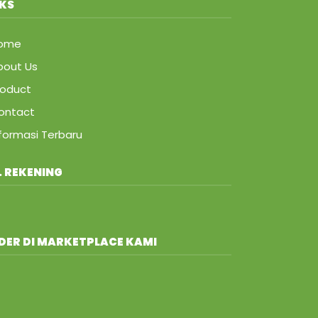
NKS
Home
bout Us
roduct
ontact
nformasi Terbaru
. REKENING
DER DI MARKETPLACE KAMI