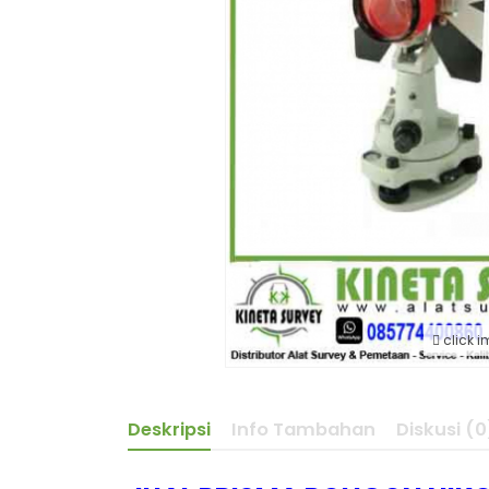
click i
Deskripsi
Info Tambahan
Diskusi (0