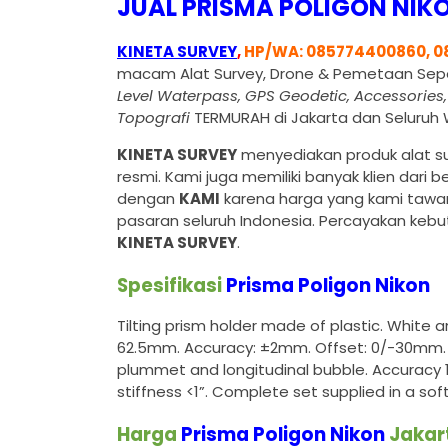
JUAL PRISMA POLIGON NIK
KINETA SURVEY
,
HP/WA: 085774400860, 0
macam Alat Survey, Drone & Pemetaan Sep
Level Waterpass, GPS Geodetic, Accessories
Topografi
TERMURAH di Jakarta dan Seluruh W
KINETA SURVEY
menyediakan produk alat sur
resmi. Kami juga memiliki banyak klien dar
dengan
KAMI
karena harga yang kami tawar
pasaran seluruh Indonesia. Percayakan keb
KINETA SURVEY
.
Spesifikasi
Prisma Poligon Nikon
Tilting prism holder made of plastic. White
62.5mm. Accuracy: ±2mm. Offset: 0/-30mm. A
plummet and longitudinal bubble. Accuracy 
stiffness <1”. Complete set supplied in a so
Harga
Prisma Poligon Nikon
Jakar