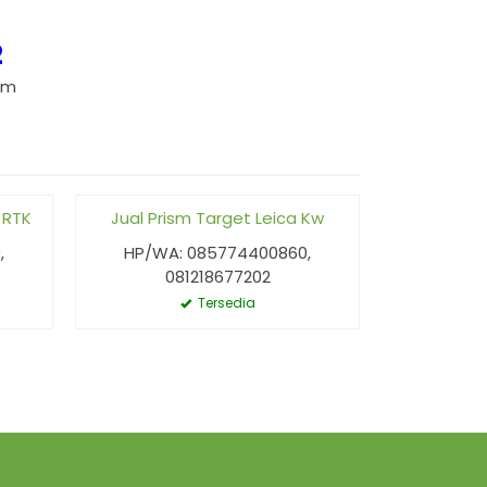
2
om
 RTK
Jual Prism Target Leica Kw
Jual Ramb
,
HP/WA: 085774400860,
HP/WA:
081218677202
0
Tersedia