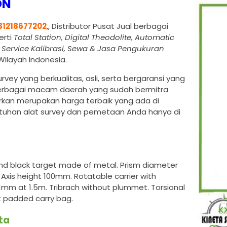
ON
81218677202
,, Distributor Pusat Jual berbagai
erti
Total Station, Digital Theodolite, Automatic
, Service Kalibrasi, Sewa & Jasa Pengukuran
ilayah Indonesia.
vey yang berkualitas, asli, serta bergaransi yang
i berbagai macam daerah yang sudah bermitra
kan merupakan harga terbaik yang ada di
utuhan alat survey dan pemetaan Anda hanya di
 and black target made of metal. Prism diameter
xis height 100mm. Rotatable carrier with
1mm at 1.5m. Tribrach without plummet. Torsional
ft padded carry bag.
ta