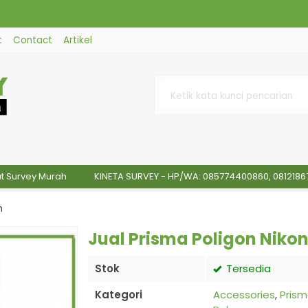
t
Contact
Artikel
03
vey Murah
KINETA SURVEY - HP/WA: 085774400860, 081218677202 > J
250m
n
Jual Prisma Poligon Niko
Stok
Tersedia
Kategori
Accessories
,
Pris