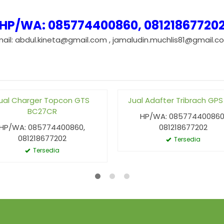
HP/WA: 085774400860, 08121867720
mail: abdul.kineta@gmail.com , jamaludin.muchlis81@gmail.c
ual Charger Topcon GTS
Jual Adafter Tribrach GPS
BC27CR
HP/WA: 085774400860
HP/WA: 085774400860,
081218677202
081218677202
Tersedia
Tersedia