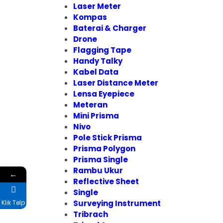
Laser Meter
Kompas
Baterai & Charger
Drone
Flagging Tape
Handy Talky
Kabel Data
Laser Distance Meter
Lensa Eyepiece
Meteran
Mini Prisma
Nivo
Pole Stick Prisma
Prisma Polygon
Prisma Single
Rambu Ukur
←
Reflective Sheet
Single
Surveying Instrument
Klik Telp
Tribrach