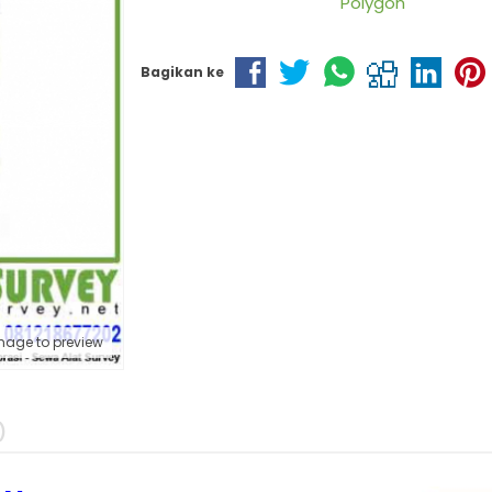
Polygon
Bagikan ke
mage to preview
)