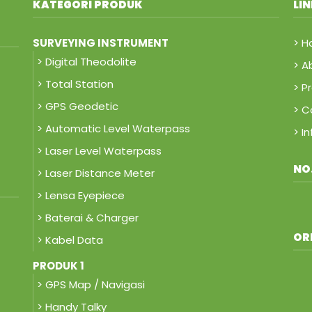
KATEGORI PRODUK
LI
SURVEYING INSTRUMENT
> 
> Digital Theodolite
> A
> Total Station
> P
> GPS Geodetic
> C
> Automatic Level Waterpass
> I
> Laser Level Waterpass
NO
> Laser Distance Meter
> Lensa Eyepiece
> Baterai & Charger
OR
> Kabel Data
PRODUK 1
> GPS Map / Navigasi
> Handy Talky