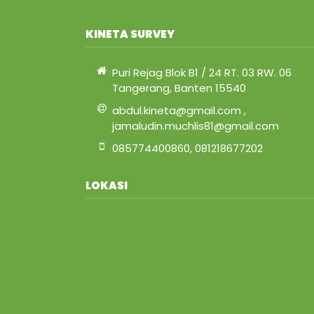
KINETA SURVEY
Puri Rejag Blok B1 / 24 RT. 03 RW. 06
Tangerang, Banten 15540
abdul.kineta@gmail.com ,
jamaludin.muchlis81@gmail.com
085774400860, 081218677202
LOKASI