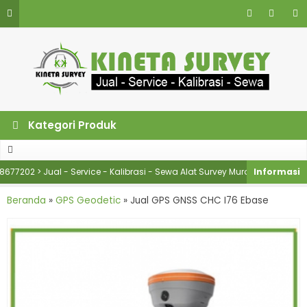
Kategori Produk
2 > Jual - Service - Kalibrasi - Sewa Alat Survey Murah
KINETA SU
Beranda
»
GPS Geodetic
»
Jual GPS GNSS CHC I76 Ebase