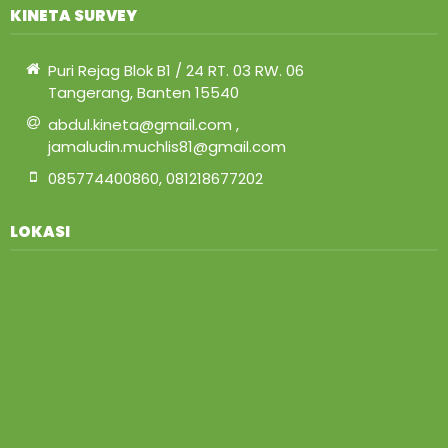
KINETA SURVEY
Puri Rejag Blok B1 / 24 RT. 03 RW. 06
Tangerang, Banten 15540
abdul.kineta@gmail.com ,
jamaludin.muchlis81@gmail.com
085774400860, 081218677202
LOKASI