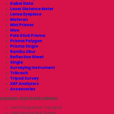
Kabel Data
Laser Distance Meter
Lensa Eyepiece
Meteran
Mini Prisma
Nivo
Pole Stick Prisma
Prisma Polygon
Prisma Single
Rambu Ukur
Reflective Sheet
Single
Surveying Instrument
Tribrach
Tripod Survey
XRF Analyzers
Accessories
Layanan Jasa Kami Lainnya
:
Jasa Pengukuran Topografi
Jasa Service Alat Survey