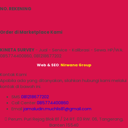
NO. REKENING
Order di Marketplace Kami
KINETA SURVEY
- Jual - Service - Kalibrasi - Sewa. HP/WA:
085774400860, 081218677202
Web
&
SEO
:
Nirwana Group
Kontak Kami
Apabila ada yang ditanyakan, silahkan hubungi kami melalui
kontak di bawah ini.
SMS
081218677202
Call Center
085774400860
Email
jamaludin.muchlis81@gmail.com
Perum. Puri Rejag Blok B1 / 24 RT. 03 RW. 06, Tangerang,
Banten 15540