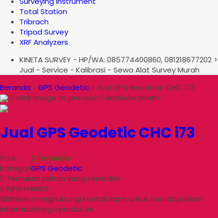
Surveying Instrument
Total Station
Tribrach
Tripod Survey
XRF Analyzers
KINETA SURVEY - HP/WA: 085774400860, 081218677202 >
Jual - Service - Kalibrasi - Sewa Alat Survey Murah
Beranda
»
GPS Geodetic
»
Jual GPS Geodetic CHC i73
click image to preview
activate zoom
Jual GPS Geodetic CHC i73
Stok
Tersedia
Kategori
GPS Geodetic
Tentukan pilihan yang tersedia!
INFO HARGA
Silahkan menghubungi kontak kami untuk mendapatkan
informasi harga produk ini.