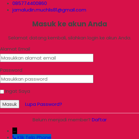
085774400860
jamaludin.muchlis81@gmail.com
Masuk ke akun Anda
Selamat datang kembali, silahkan login ke akun Anda.
Alamat Email
Password
Ingat Saya
Masuk
Lupa Password?
Belum menjadi member?
Daftar
←
Klik Telp
Phone