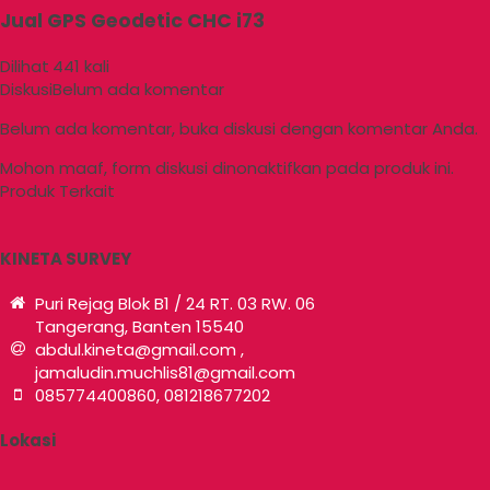
Jual GPS Geodetic CHC i73
Dilihat
441 kali
Diskusi
Belum ada komentar
Belum ada komentar, buka diskusi dengan komentar Anda.
Mohon maaf, form diskusi dinonaktifkan pada produk ini.
Produk Terkait
KINETA SURVEY
Puri Rejag Blok B1 / 24 RT. 03 RW. 06
Tangerang, Banten 15540
abdul.kineta@gmail.com ,
jamaludin.muchlis81@gmail.com
085774400860, 081218677202
Lokasi