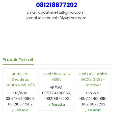
081218677202
Email: abdul.kineta@gmail.com ,
jamaludin.muchlis81@gmail.com
GPS Geodetic Alpha Geo L300 GNSS Receiver, GPS
tags :
Alpha Geo L300, Alpha Geo L300, Harga Alpha Geo L300
GNSS Receiver, jual GPS Alpha Geo L300, GPS Alpha Geo
L300 jakarta, GPS Alpha Geo L300 murah
Produk Terkait
Jual GPS
Jual SinoGNSS
Jual GPS Sokkia
Geodetic
M600
GCX3 GNSS-
South New-S86
Receiver
HP/WA:
HP/WA:
085774400860,
HP/WA:
085774400860,
081218677202
085774400860,
081218677202
081218677202
Tersedia
Tersedia
Tersedia