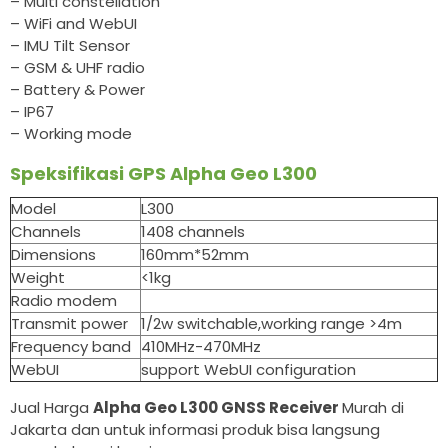
– Multi constellation
– WiFi and WebUI
– IMU Tilt Sensor
– GSM & UHF radio
– Battery & Power
– IP67
– Working mode
Speksifikasi GPS Alpha Geo L300
Model
L300
Channels
1408 channels
Dimensions
160mm*52mm
Weight
<1kg
Radio modem
Transmit power
1/2w switchable,working range >4m
Frequency band
410MHz-470MHz
WebUI
support WebUI configuration
Jual Harga
Alpha Geo L300 GNSS Receiver
Murah di
Jakarta dan untuk informasi produk bisa langsung