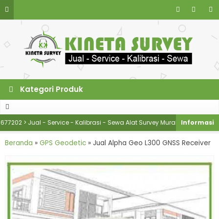
Kategori Produk
 > Jual - Service - Kalibrasi - Sewa Alat Survey Murah
KINETA SURV
Beranda
»
GPS Geodetic
»
Jual Alpha Geo L300 GNSS Receiver