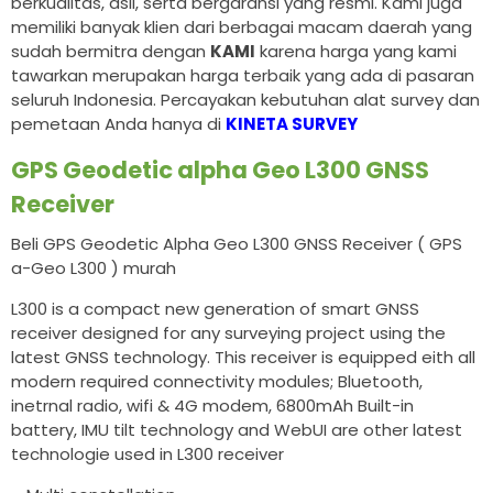
berkualitas, asli, serta bergaransi yang resmi. Kami juga
memiliki banyak klien dari berbagai macam daerah yang
sudah bermitra dengan
KAMI
karena harga yang kami
tawarkan merupakan harga terbaik yang ada di pasaran
seluruh Indonesia. Percayakan kebutuhan alat survey dan
pemetaan Anda hanya di
KINETA SURVEY
GPS Geodetic alpha Geo L300 GNSS
Receiver
Beli GPS Geodetic Alpha Geo L300 GNSS Receiver ( GPS
a-Geo L300 ) murah
L300 is a compact new generation of smart GNSS
receiver designed for any surveying project using the
latest GNSS technology. This receiver is equipped eith all
modern required connectivity modules; Bluetooth,
inetrnal radio, wifi & 4G modem, 6800mAh Built-in
battery, IMU tilt technology and WebUI are other latest
technologie used in L300 receiver