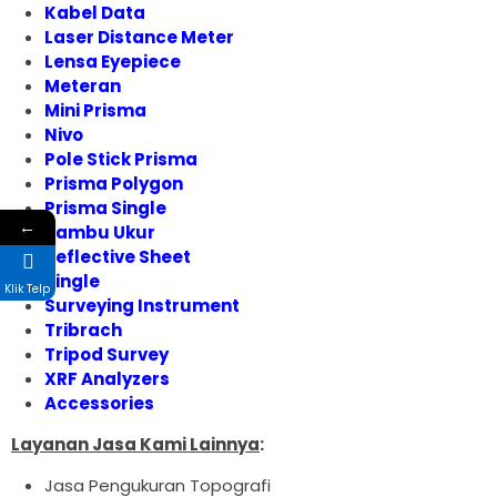
Kabel Data
Laser Distance Meter
Lensa Eyepiece
Meteran
Mini Prisma
Nivo
Pole Stick Prisma
Prisma Polygon
Prisma Single
←
Rambu Ukur
Reflective Sheet
Single
Klik Telp
Surveying Instrument
Tribrach
Tripod Survey
XRF Analyzers
Accessories
Layanan Jasa Kami Lainnya
:
Jasa Pengukuran Topografi