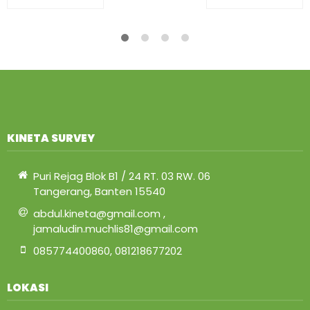
KINETA SURVEY
Puri Rejag Blok B1 / 24 RT. 03 RW. 06
Tangerang, Banten 15540
abdul.kineta@gmail.com ,
jamaludin.muchlis81@gmail.com
085774400860, 081218677202
LOKASI