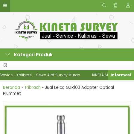
Kategori Produk
- Kalibrasi - Sewa Alat Survey Murah
KINETA SURVEY - HP/WA: 08577
Beranda
»
Tribrach
»
Jual Leica GZR103 Adapter Optical
Plummet