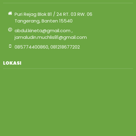
Puri Rejag Blok B1 / 24 RT. 03 RW. 06
Tangerang, Banten 15540
abdul.kineta@gmail.com ,
jamaludin.muchlis81@gmail.com
085774400860, 081218677202
LOKASI