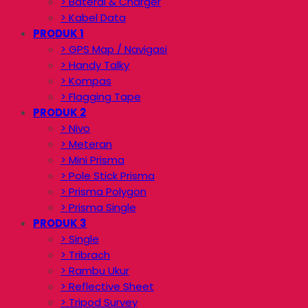
> Baterai & Charger
> Kabel Data
PRODUK 1
> GPS Map / Navigasi
> Handy Talky
> Kompas
> Flagging Tape
PRODUK 2
> Nivo
> Meteran
> Mini Prisma
> Pole Stick Prisma
> Prisma Polygon
> Prisma Single
PRODUK 3
> Single
> Tribrach
> Rambu Ukur
> Reflective Sheet
> Tripod Survey