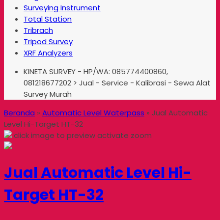
Surveying Instrument
Total Station
Tribrach
Tripod Survey
XRF Analyzers
KINETA SURVEY - HP/WA: 085774400860,
081218677202 > Jual - Service - Kalibrasi - Sewa Alat
Survey Murah
Beranda
»
Automatic Level Waterpass
»
Jual Automatic
Level Hi-Target HT-32
click image to preview
activate zoom
Jual Automatic Level Hi-
Target HT-32