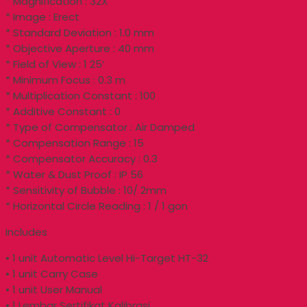
* Magnification : 32X
* Image : Erect
* Standard Deviation : 1.0 mm
* Objective Aperture : 40 mm
* Field of View : 1 25′
* Minimum Focus : 0.3 m
* Multiplication Constant : 100
* Additive Constant : 0
* Type of Compensator : Air Damped
* Compensation Range : 15
* Compensator Accuracy : 0.3
* Water & Dust Proof : IP 56
* Sensitivity of Bubble : 10/ 2mm
* Horizontal Circle Reading : 1 / 1 gon
Includes
• 1 unit Automatic Level Hi-Target HT-32
• 1 unit Carry Case
• 1 unit User Manual
• 1 Lembar Sertifikat Kalibrasi