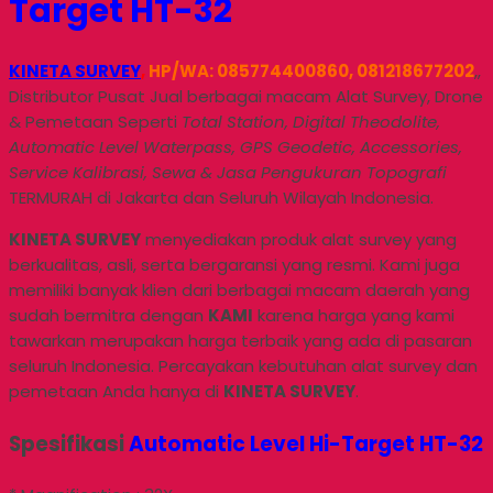
Target HT-32
KINETA SURVEY
,
HP/WA: 085774400860, 081218677202
,,
Distributor Pusat Jual berbagai macam Alat Survey, Drone
& Pemetaan Seperti
Total Station, Digital Theodolite,
Automatic Level Waterpass, GPS Geodetic, Accessories,
Service Kalibrasi, Sewa & Jasa Pengukuran Topografi
TERMURAH di Jakarta dan Seluruh Wilayah Indonesia.
KINETA SURVEY
menyediakan produk alat survey yang
berkualitas, asli, serta bergaransi yang resmi. Kami juga
memiliki banyak klien dari berbagai macam daerah yang
sudah bermitra dengan
KAMI
karena harga yang kami
tawarkan merupakan harga terbaik yang ada di pasaran
seluruh Indonesia. Percayakan kebutuhan alat survey dan
pemetaan Anda hanya di
KINETA SURVEY
.
Spesifikasi
Automatic Level Hi-Target HT-32