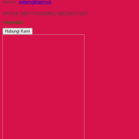
serta…
selengkapnya
HP/WA: 085774400860, 081218677202
Tersedia
Hubungi Kami