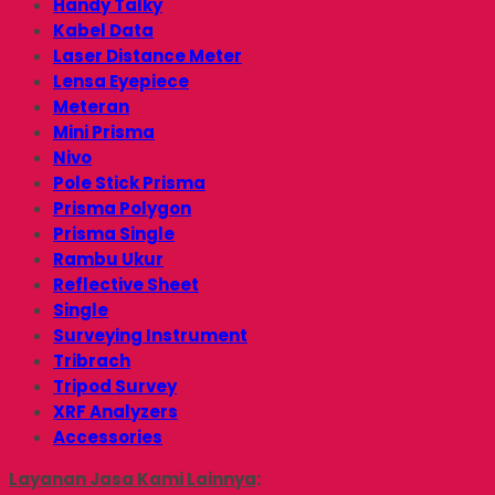
Handy Talky
Kabel Data
Laser Distance Meter
Lensa Eyepiece
Meteran
Mini Prisma
Nivo
Pole Stick Prisma
Prisma Polygon
Prisma Single
Rambu Ukur
Reflective Sheet
Single
Surveying Instrument
Tribrach
Tripod Survey
XRF Analyzers
Accessories
Layanan Jasa Kami Lainnya
: