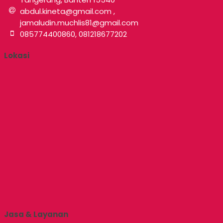
abdul.kineta@gmail.com ,
jamaludin.muchlis81@gmail.com
085774400860, 081218677202
Lokasi
Jasa & Layanan