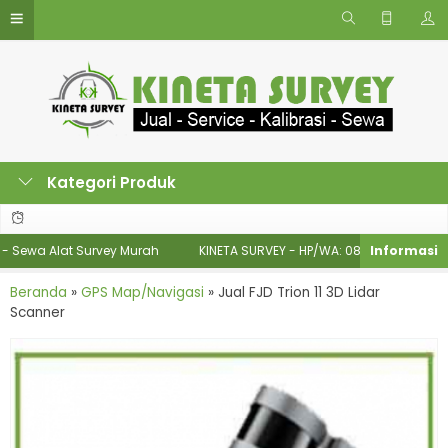
Kategori Produk
 Alat Survey Murah
KINETA SURVEY - HP/WA: 085774400860, 0812186772
Beranda
»
GPS Map/Navigasi
»
Jual FJD Trion 11 3D Lidar
Scanner