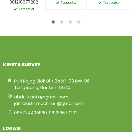
081218677202
Tersedia
Tersedia
Tersedia
KINETA SURVEY
Puri Rejag Blok B1 / 24 RT. 03 RW. 06
Tangerang, Banten 15540
abdul.kineta@gmail.com ,
jamaludin.muchlis81@gmail.com
085774400860, 081218677202
LOKASI