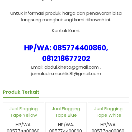
Untuk informasi produk, harga dan penawaran bisa
langsung menghubungi kami dibawah ini.
Kontak Kami:
HP/WA: 085774400860,
081218677202
Email: abdul.kineta@gmail.com ,
jamaludin.muchlis81@gmail.com
Produk Terkait
Jual Flagging
Jual Flagging
Jual Flagging
Tape Yellow
Tape Blue
Tape White
HP/WA:
HP/WA:
HP/WA:
085774400860,
085774400860,
085774400860,