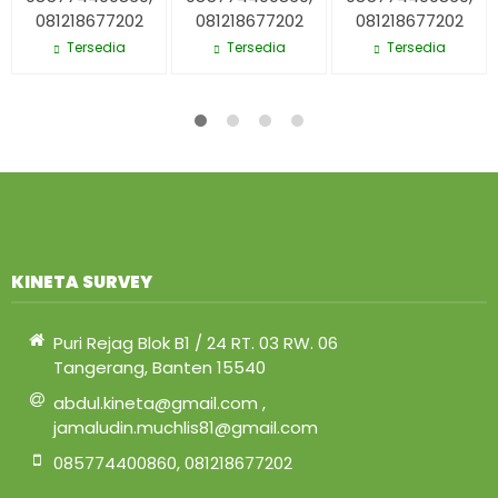
081218677202
081218677202
081218677202
Tersedia
Tersedia
Tersedia
KINETA SURVEY
Puri Rejag Blok B1 / 24 RT. 03 RW. 06
Tangerang, Banten 15540
abdul.kineta@gmail.com ,
jamaludin.muchlis81@gmail.com
085774400860, 081218677202