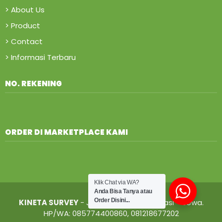
> About Us
> Product
> Contact
> Informasi Terbaru
NO. REKENING
ORDER DI MARKETPLACE KAMI
Klik Chat via WA?
Anda Bisa Tanya atau
Order Disini...
KINETA SURVEY
- Jual - Service - Kalibrasi - Sewa.
HP/WA: 085774400860, 081218677202