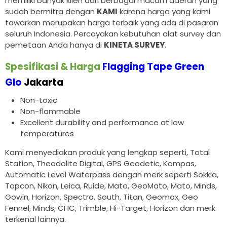
memiliki banyak klien dari berbagai macam daerah yang
sudah bermitra dengan
KAMI
karena harga yang kami
tawarkan merupakan harga terbaik yang ada di pasaran
seluruh Indonesia. Percayakan kebutuhan alat survey dan
pemetaan Anda hanya di
KINETA SURVEY
.
Spesifikasi & Harga
Flagging Tape Green
Glo
Jakarta
Non-toxic
Non-flammable
Excellent durability and performance at low
temperatures
Kami menyediakan produk yang lengkap seperti, Total
Station, Theodolite Digital, GPS Geodetic, Kompas,
Automatic Level Waterpass dengan merk seperti Sokkia,
Topcon, Nikon, Leica, Ruide, Mato, GeoMato, Mato, Minds,
Gowin, Horizon, Spectra, South, Titan, Geomax, Geo
Fennel, Minds, CHC, Trimble, Hi-Target, Horizon dan merk
terkenal lainnya.